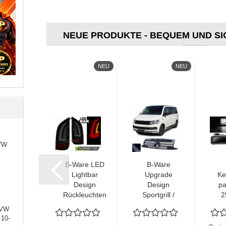
NEUE PRODUKTE - BEQUEM UND SI
NEU
NEU
NEU
 VW
oll LED
B-Ware LED
B-Ware
pgrade
Lightbar
Upgrade
Ke
esign
Design
Design
p
kleuchte
Rückleuchten
Sportgrill /
2
send für
passend für
Kühlergrill
 VW
AHA YZF-
VW UP! und
passend für
 10-
5 / R3 /
Skoda Citigo
Volkswagen