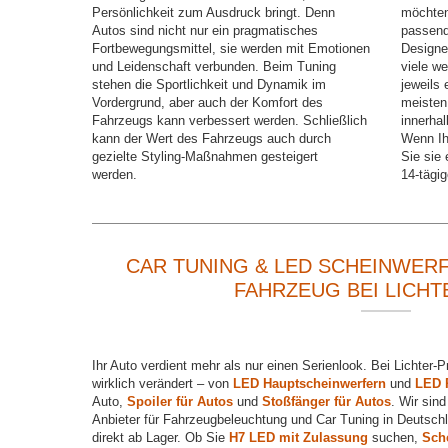
Persönlichkeit zum Ausdruck bringt. Denn
möchten
Autos sind nicht nur ein pragmatisches
passend
Fortbewegungsmittel, sie werden mit Emotionen
Designer
und Leidenschaft verbunden. Beim Tuning
viele w
stehen die Sportlichkeit und Dynamik im
jeweils 
Vordergrund, aber auch der Komfort des
meisten
Fahrzeugs kann verbessert werden. Schließlich
innerha
kann der Wert des Fahrzeugs auch durch
Wenn Ihn
gezielte Styling-Maßnahmen gesteigert
Sie sie 
werden.
14-tägi
CAR TUNING & LED SCHEINWERF
FAHRZEUG BEI LICHT
Ihr Auto verdient mehr als nur einen Serienlook. Bei Lichter-P
wirklich verändert – von
LED Hauptscheinwerfern
und
LED 
Auto,
Spoiler für Autos
und
Stoßfänger für Autos
. Wir sind
Anbieter für Fahrzeugbeleuchtung und Car Tuning in Deutschl
direkt ab Lager. Ob Sie
H7 LED mit Zulassung
suchen,
Sch