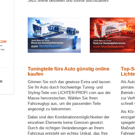
Jetzt online bestellen und stilvoll durchstarten!
Tuningteile fürs Auto günstig online
Top-S
kaufen
Lichte
en
Gönnen Sie sich das gewisse Extra und lassen
Als Aut
Sie Ihr Auto durch hochwertige Tuning- und
primäre 
Styling-Teile von LICHTER-PROFI.com aus der
Betrieb
Masse hervorstechen. Wählen Sie Ihren
zur Verf
Fahrzeugtyp aus, um die passenden Teile
schnell 
angezeigt zu bekommen.
Als Kfz
Dabei sind den Kombinationsmöglichkeiten der
einzigar
einzelnen Elemente keine Grenzen gesetzt.
spiegel
Durch die richtigen Veränderungen an Ihrem
Maßnahm
Fahrzeug entsteht ein echtes Unikat, das Ihre
Fahrwerk