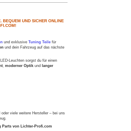
. BEQUEM UND SICHER ONLINE
OFI.COM!
en
und exklusive
Tuning Teile
für
en
und dein Fahrzeug auf das nächste
 LED-Leuchten sorgst du für einen
ht
,
moderner Optik
und
langer
n
er viele weitere Hersteller – bei uns
eug.
 Parts von Lichter-Profi.com