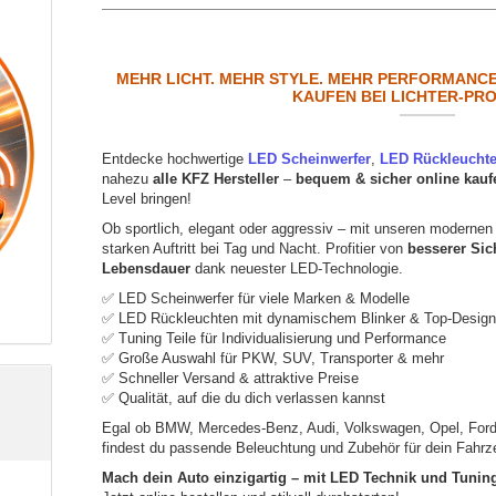
MEHR LICHT. MEHR STYLE. MEHR PERFORMANCE
KAUFEN BEI LICHTER-PR
Entdecke hochwertige
LED Scheinwerfer
,
LED Rückleucht
nahezu
alle KFZ Hersteller
–
bequem & sicher online kauf
Level bringen!
Ob sportlich, elegant oder aggressiv – mit unseren modernen
starken Auftritt bei Tag und Nacht. Profitier von
besserer Sic
Lebensdauer
dank neuester LED-Technologie.
✅ LED Scheinwerfer für viele Marken & Modelle
✅ LED Rückleuchten mit dynamischem Blinker & Top-Desig
✅ Tuning Teile für Individualisierung und Performance
✅ Große Auswahl für PKW, SUV, Transporter & mehr
✅ Schneller Versand & attraktive Preise
✅ Qualität, auf die du dich verlassen kannst
Egal ob BMW, Mercedes-Benz, Audi, Volkswagen, Opel, Ford od
findest du passende Beleuchtung und Zubehör für dein Fahrz
Mach dein Auto einzigartig – mit LED Technik und Tuning