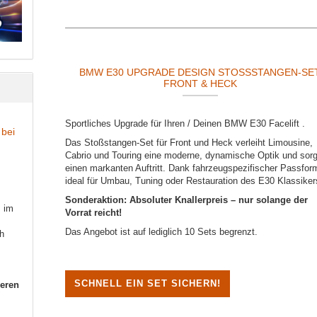
BMW E30 UPGRADE DESIGN STOSSSTANGEN-SET 
RONT & HECK
Sportliches Upgrade für Ihren / Deinen BMW E30 Facelift .
 bei
Das Stoßstangen-Set für Front und Heck verleiht Limousine,
Cabrio und Touring eine moderne, dynamische Optik und sorg
einen markanten Auftritt. Dank fahrzeugspezifischer Passfor
ideal für Umbau, Tuning oder Restauration des E30 Klassiker
Sonderaktion: Absoluter Knallerpreis – nur solange der
s im
Vorrat reicht!
Das Angebot ist auf lediglich 10 Sets begrenzt.
h
SCHNELL EIN SET SICHERN!
seren