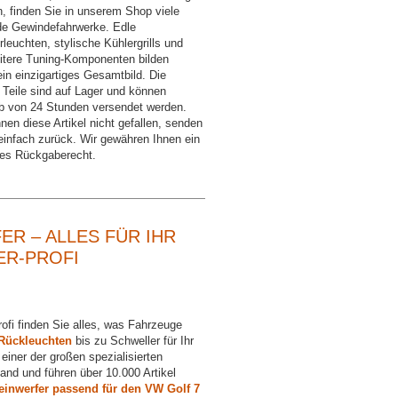
, finden Sie in unserem Shop viele
e Gewindefahrwerke. Edle
leuchten, stylische Kühlergrills und
eitere Tuning-Komponenten bilden
ein einzigartiges Gesamtbild. Die
 Teile sind auf Lager und können
lb von 24 Stunden versendet werden.
en diese Artikel nicht gefallen, senden
einfach zurück. Wir gewähren Ihnen ein
ges Rückgaberecht.
ER – ALLES FÜR IHR
ER-PROFI
rofi finden Sie alles, was Fahrzeuge
Rückleuchten
bis zu Schweller für Ihr
 einer der großen spezialisierten
and und führen über 10.000 Artikel
einwerfer passend für den VW Golf 7