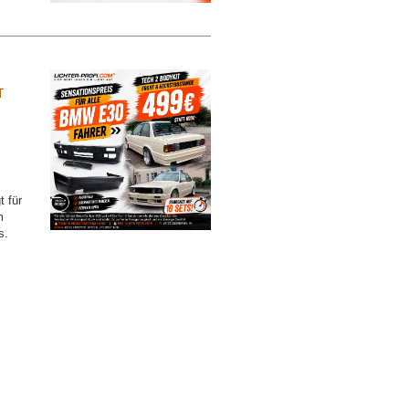
F
t für
m
s.