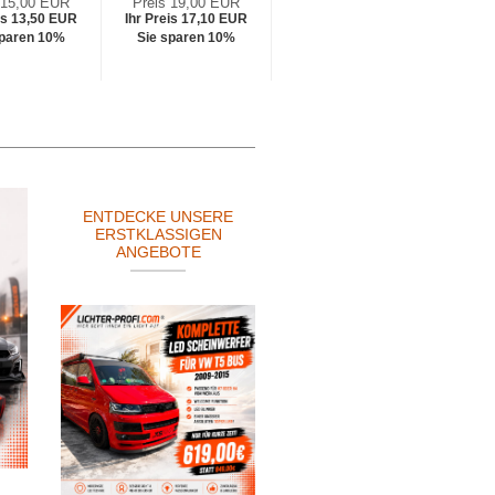
 15,00 EUR
Preis 19,00 EUR
Preis 19,00 EUR
Pr
is 13,50 EUR
Ihr Preis 17,10 EUR
Ihr Preis 17,10 EUR
Ihr 
sparen 10%
Sie sparen 10%
Sie sparen 10%
Si
ENTDECKE UNSERE
ERSTKLASSIGEN
ANGEBOTE