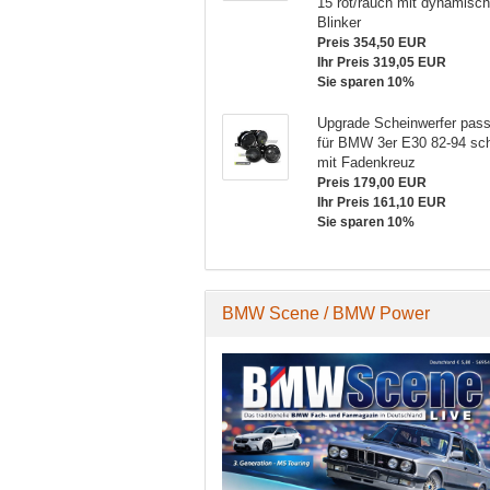
00 EUR
Preis 109,00 EUR
Preis 109,00 EUR
Preis 10
15 rot/rauch mit dynamisc
,10 EUR
nter
Ihr Preis 98,10 EUR
MT-07 14-19
Ihr Preis 98,10 EUR
R3 / MT-07
Ihr Preis
MT-
Blinker
n 10%
Sie sparen 10%
Sie sparen 10%
Sie spa
06-18
schwarz/rauch
14-19
schw
Preis 354,50 EUR
iß
Klarglas
Ihr Preis 319,05 EUR
Sie sparen 10%
schwarz
Upgrade Scheinwerfer pas
für BMW 3er E30 82-94 sc
mit Fadenkreuz
Preis 179,00 EUR
Ihr Preis 161,10 EUR
Sie sparen 10%
BMW Scene / BMW Power