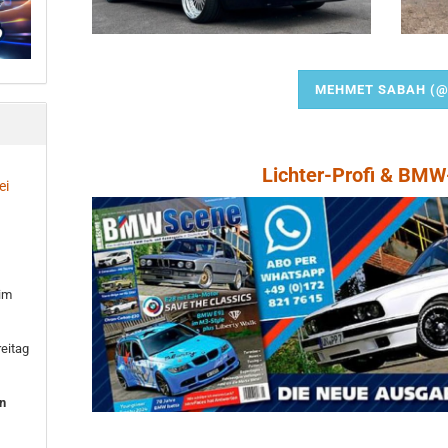
MEHMET SABAH (@
Lichter-Profi & BM
ei
 im
eitag
en