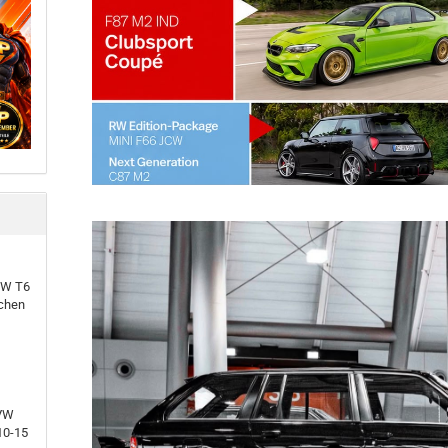
VW T6
chen
 VW
10-15