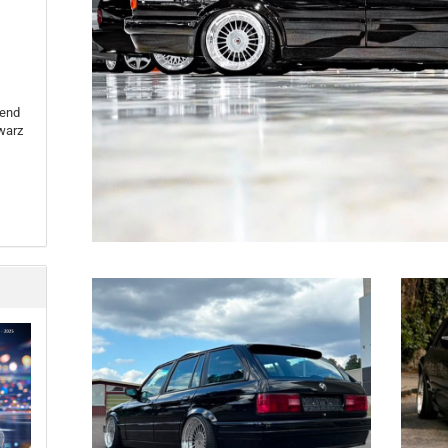
send
warz