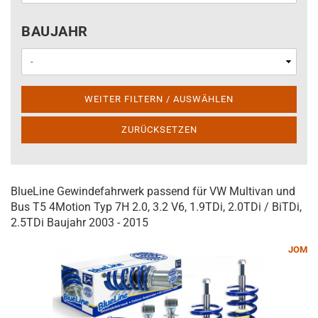
BAUJAHR
BAUJAHR
WEITER FILTERN / AUSWÄHLEN
ZURÜCKSETZEN
BlueLine Gewindefahrwerk passend für VW Multivan und
Bus T5 4Motion Typ 7H 2.0, 3.2 V6, 1.9TDi, 2.0TDi / BiTDi,
2.5TDi Baujahr 2003 - 2015
JOM