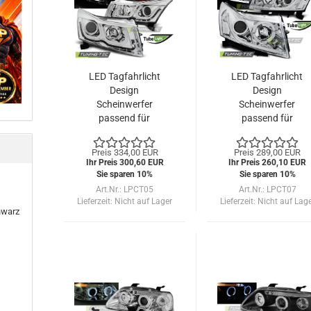
LED Tagfahrlicht
LED Tagfahrlicht
Design
Design
Scheinwerfer
Scheinwerfer
passend für
passend für
Chevrolet Cruze
Chevrolet Cruze
09-12 chrom mit
09-12 chrom LTI
Preis 334,00 EUR
Preis 289,00 EUR
LED Blinker
Ihr Preis 300,60 EUR
Ihr Preis 260,10 EUR
Sie sparen 10%
Sie sparen 10%
Art.Nr.: LPCT05
Art.Nr.: LPCT07
Lieferzeit:
Nicht auf Lager
Lieferzeit:
Nicht auf Lag
hwarz