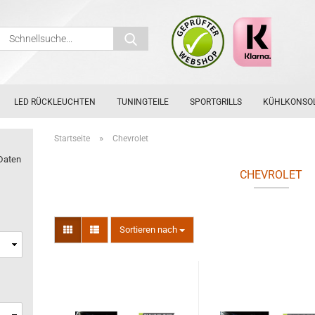
Schnellsuche...
LED RÜCKLEUCHTEN
TUNINGTEILE
SPORTGRILLS
KÜHLKONSO
»
Startseite
Chevrolet
Daten
CHEVROLET
Sortieren nach
Sortieren nach