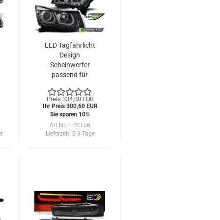
LED Tagfahrlicht
Design
Scheinwerfer
passend für
Chevrolet Cruze
09-12 schwarz
Preis 334,00 EUR
mit LED Blinker
Ihr Preis 300,60 EUR
Sie sparen 10%
Art.Nr.: LPCT06
er
Lieferzeit:
2-3 Tage