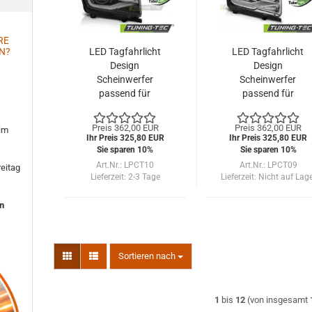
RE
LED Tagfahrlicht
LED Tagfahrlicht
N?
Design
Design
Scheinwerfer
Scheinwerfer
passend für
passend für
Chevrolet Camaro
Chevrolet Camaro
09-13 schwarz LTI
09-13 chrom LTI
Preis 362,00 EUR
Preis 362,00 EUR
 im
Ihr Preis 325,80 EUR
Ihr Preis 325,80 EUR
Sie sparen 10%
Sie sparen 10%
Art.Nr.: LPCT10
Art.Nr.: LPCT09
eitag
Lieferzeit:
2-3 Tage
Lieferzeit:
Nicht auf Lag
en
Sortieren nach
Sortieren nach
1
bis
12
(von insgesamt