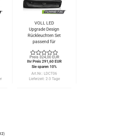
VOLL LED
Upgrade Design
Rückleuchten Set
passend für
Chevrolet Camaro
16-18
Preis 324,00 EUR
schwarz/smoke
Ihr Preis 291,60 EUR
mit dyn. Blinker
Sie sparen 10%
Art.Nr.: LDCT06
er
Lieferzeit:
2-3 Tage
12
)