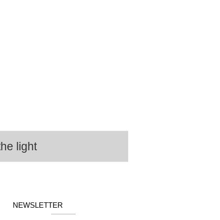
he light
NEWSLETTER