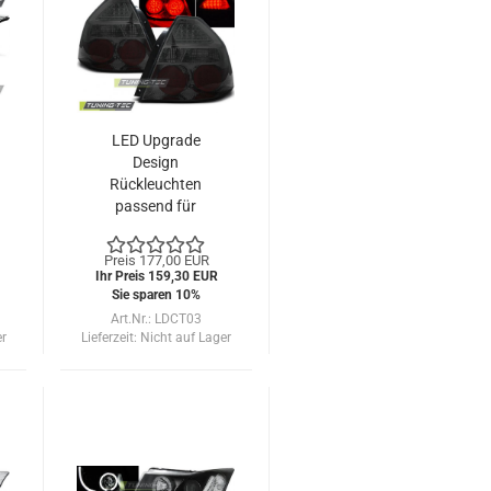
LED Upgrade
Design
Rückleuchten
passend für
Chevrolet Aveo
T250 Limousine
Preis 177,00 EUR
06-10 rauch
Ihr Preis 159,30 EUR
Sie sparen 10%
Art.Nr.: LDCT03
er
Lieferzeit:
Nicht auf Lager