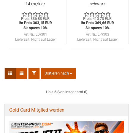
14 rot/klar
schwarz
Preis 336,83 EUR
Preis 410,73 EUR
Ihr Preis 303,15 EUR
Ihr Preis 369,66 EUR
Sie sparen 10%
Sie sparen 10%
Art.Nr.: LDKI01
Art.Nr.: LPKI03
Lieferzeit:
Nicht auf Lager
Lieferzeit:
Nicht auf Lager
FILTER
Sortieren nach
Sortieren nach
1
bis
6
(von insgesamt
6
)
Gold Card Mitglied werden