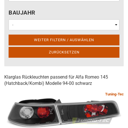
BAUJAHR
BAUJAHR
WEITER FILTERN / AUSWÄHLEN
ZURÜCKSETZEN
Klarglas Rückleuchten passend für Alfa Romeo 145
(Hatchback/Kombi) Modelle 94-00 schwarz
Tuning-Tec