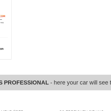
von
S PROFESSIONAL
- here your car will see t