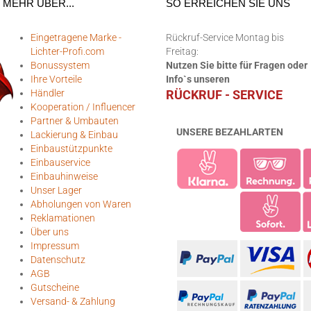
MEHR ÜBER...
SO ERREICHEN SIE UNS
Eingetragene Marke -
Rückruf-Service Montag bis
Lichter-Profi.com
Freitag:
Bonussystem
Nutzen Sie bitte für Fragen oder
Ihre Vorteile
Info`s unseren
Händler
RÜCKRUF - SERVICE
Kooperation / Influencer
Partner & Umbauten
UNSERE BEZAHLARTEN
Lackierung & Einbau
Einbaustützpunkte
Einbauservice
Einbauhinweise
Unser Lager
Abholungen von Waren
Reklamationen
Über uns
Impressum
Datenschutz
AGB
Gutscheine
Versand- & Zahlung