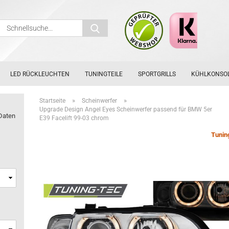
Schnellsuche...
LED RÜCKLEUCHTEN
TUNINGTEILE
SPORTGRILLS
KÜHLKONSO
»
»
Startseite
Scheinwerfer
Upgrade Design Angel Eyes Scheinwerfer passend für BMW 5er
Daten
E39 Facelift 99-03 chrom
Tunin