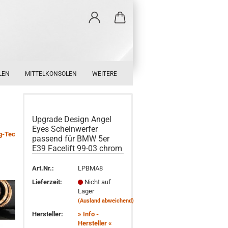
LEN
MITTELKONSOLEN
WEITERE
Upgrade Design Angel
Eyes Scheinwerfer
g-Tec
passend für BMW 5er
E39 Facelift 99-03 chrom
Art.Nr.:
LPBMA8
Lieferzeit:
Nicht auf
Lager
(Ausland abweichend)
Hersteller:
» Info -
Hersteller «