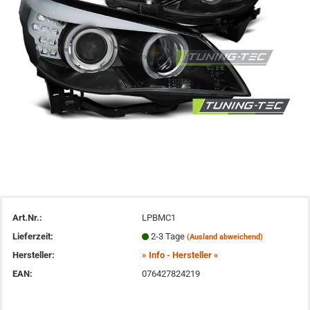
Art.Nr.:
LPBMC1
Lieferzeit:
2-3 Tage
(Ausland abweichend)
Hersteller:
» Info - Hersteller «
EAN:
076427824219