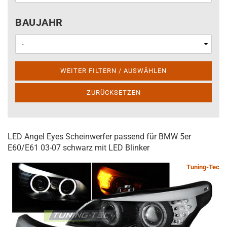
BAUJAHR
BAUJAHR
WEITER FILTERN / AUSWÄHLEN
ZURÜCKSETZEN
LED Angel Eyes Scheinwerfer passend für BMW 5er
E60/E61 03-07 schwarz mit LED Blinker
Tuning-Tec