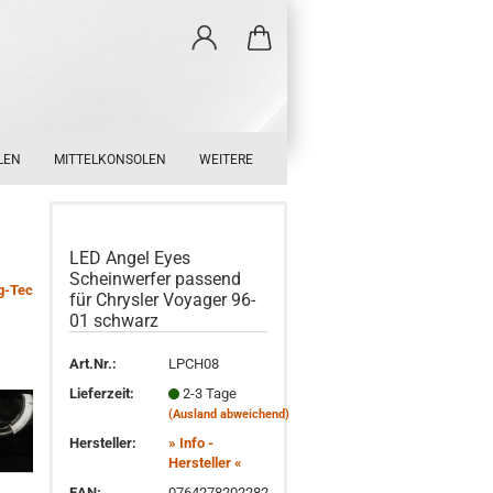
LEN
MITTELKONSOLEN
WEITERE
LED Angel Eyes
Scheinwerfer passend
g-Tec
für Chrysler Voyager 96-
01 schwarz
Art.Nr.:
LPCH08
Lieferzeit:
2-3 Tage
(Ausland abweichend)
Hersteller:
» Info -
Hersteller «
EAN:
0764278202282