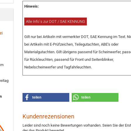
Hinweis:
Alle Info`s zur DOT / SAE KENNUNG
ei
Gilt nur bei Artikeln mit vermerkter DOT, SAE Kennung im Text. Ni
bei Artikeln mit E-Prüfzeichen, Teilegutachten, ABE‘s oder
Materialgutachten. Gilt übrigens passend für Scheinwerfer, pas
für Rückleuchten, passend für Front und Seitenblinker,
 im
Nebelscheinwerfer und Tagfahrleuchten.
eitag
en
teilen
teilen
Kundenrezensionen
Leider sind noch keine Bewertungen vorhanden. Seien Sie der Erst
der das Produkt bewertet.