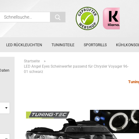
Schnellsuche...
LED RÜCKLEUCHTEN
TUNINGTEILE
SPORTGRILLS
KÜHLKONSO
»
Startseite
LED Angel Eyes Scheinwerfer passend für Chrysler Voyager 96-
Daten
01 schwarz
Tunin