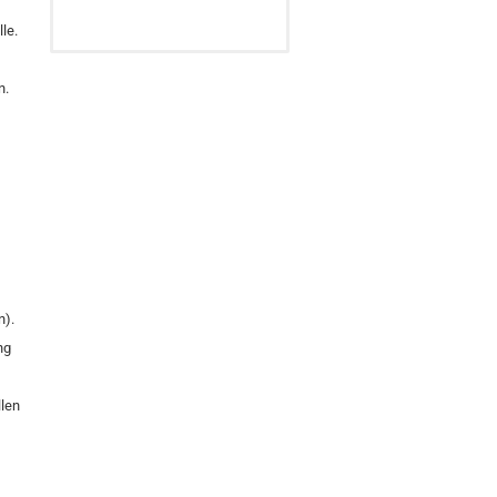
le.
n.
n).
ng
llen