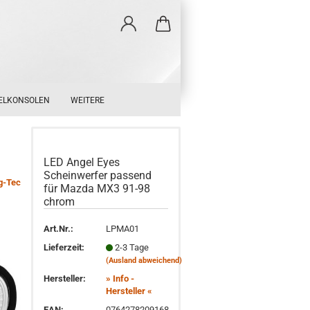
ELKONSOLEN
WEITERE
LED Angel Eyes
Scheinwerfer passend
g-Tec
für Mazda MX3 91-98
chrom
Art.Nr.:
LPMA01
Lieferzeit:
2-3 Tage
(Ausland abweichend)
Hersteller:
» Info -
Hersteller «
EAN:
0764278209168