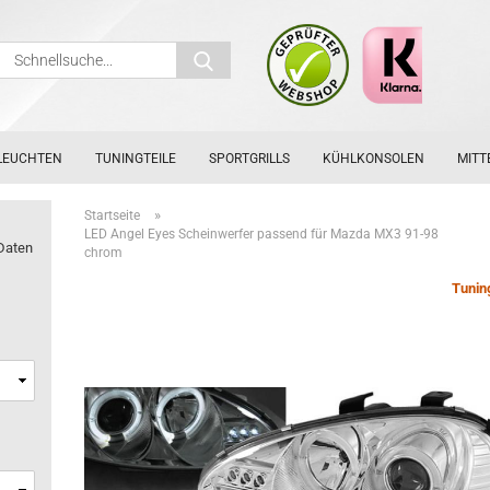
Schnellsuche...
LEUCHTEN
TUNINGTEILE
SPORTGRILLS
KÜHLKONSOLEN
MITT
»
Startseite
LED Angel Eyes Scheinwerfer passend für Mazda MX3 91-98
Daten
chrom
Tunin