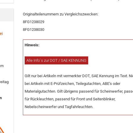
Originalteilenummern zu Vergleichszwecken:
8FG1238029
8FG1238030
ei
Hinweis:
Alle Info`s zur DOT / SAE KENNUNG
 im
Gilt nur bei Artikeln mit vermerkter DOT, SAE Kennung im Text. Ni
eitag
bei Artikeln mit E-Prüfzeichen, Teilegutachten, ABE‘s oder
Materialgutachten. Gilt übrigens passend für Scheinwerfer, pas
en
für Rückleuchten, passend für Front und Seitenblinker,
Nebelscheinwerfer und Tagfahrleuchten.