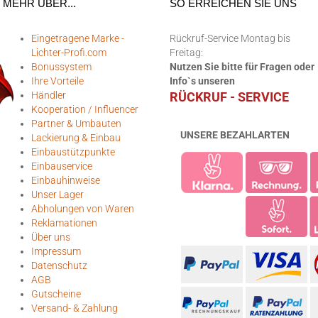
MEHR ÜBER...
SO ERREICHEN SIE UNS
Eingetragene Marke -
Rückruf-Service Montag bis
Lichter-Profi.com
Freitag:
Bonussystem
Nutzen Sie bitte für Fragen oder
Ihre Vorteile
Info`s unseren
Händler
RÜCKRUF - SERVICE
Kooperation / Influencer
Partner & Umbauten
UNSERE BEZAHLARTEN
Lackierung & Einbau
Einbaustützpunkte
Einbauservice
Einbauhinweise
Unser Lager
Abholungen von Waren
Reklamationen
Über uns
Impressum
Datenschutz
AGB
Gutscheine
Versand- & Zahlung