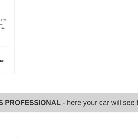
von
S PROFESSIONAL
- here your car will see t