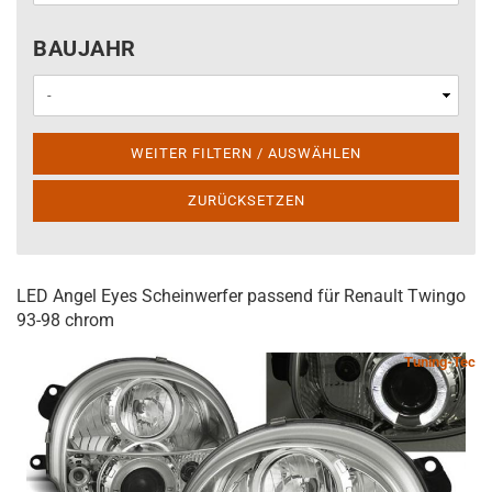
BAUJAHR
BAUJAHR
WEITER FILTERN / AUSWÄHLEN
ZURÜCKSETZEN
LED Angel Eyes Scheinwerfer passend für Renault Twingo
93-98 chrom
Tuning-Tec