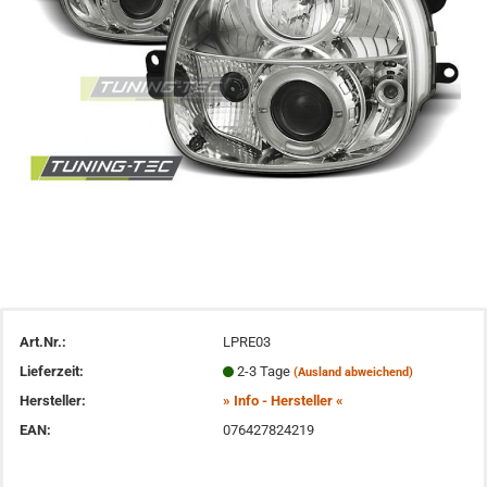
Art.Nr.:
LPRE03
Lieferzeit:
2-3 Tage
(Ausland abweichend)
Hersteller:
» Info - Hersteller «
EAN:
076427824219