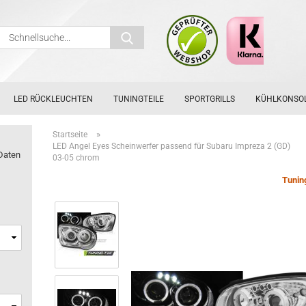
Schnellsuche...
LED RÜCKLEUCHTEN
TUNINGTEILE
SPORTGRILLS
KÜHLKONSO
»
Startseite
LED Angel Eyes Scheinwerfer passend für Subaru Impreza 2 (GD)
Daten
03-05 chrom
Tunin