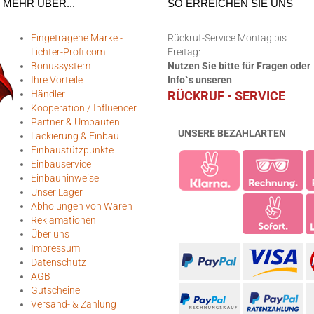
MEHR ÜBER...
SO ERREICHEN SIE UNS
Eingetragene Marke -
Rückruf-Service Montag bis
Lichter-Profi.com
Freitag:
Bonussystem
Nutzen Sie bitte für Fragen oder
Ihre Vorteile
Info`s unseren
Händler
RÜCKRUF - SERVICE
Kooperation / Influencer
Partner & Umbauten
UNSERE BEZAHLARTEN
Lackierung & Einbau
Einbaustützpunkte
Einbauservice
Einbauhinweise
Unser Lager
Abholungen von Waren
Reklamationen
Über uns
Impressum
Datenschutz
AGB
Gutscheine
Versand- & Zahlung