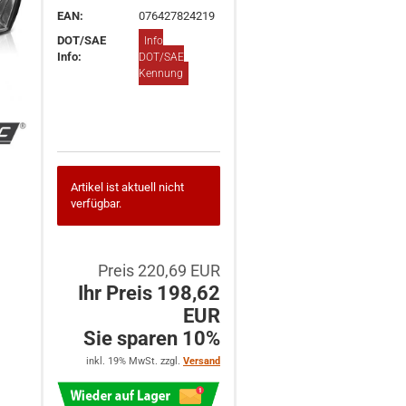
EAN:
076427824219
DOT/SAE
Info
Info:
DOT/SAE
Kennung
Artikel ist aktuell nicht
verfügbar.
Preis 220,69 EUR
Ihr Preis 198,62
EUR
Sie sparen 10%
inkl. 19% MwSt. zzgl.
Versand