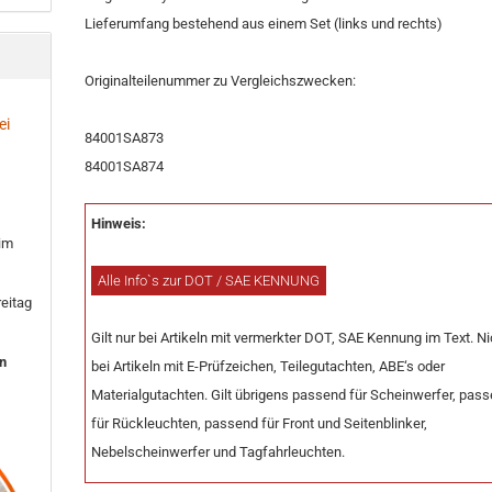
Lieferumfang bestehend aus einem Set (links und rechts)
Originalteilenummer zu Vergleichszwecken:
ei
84001SA873
84001SA874
Hinweis:
 im
Alle Info`s zur DOT / SAE KENNUNG
eitag
Gilt nur bei Artikeln mit vermerkter DOT, SAE Kennung im Text. Ni
en
bei Artikeln mit E-Prüfzeichen, Teilegutachten, ABE‘s oder
Materialgutachten. Gilt übrigens passend für Scheinwerfer, pas
für Rückleuchten, passend für Front und Seitenblinker,
Nebelscheinwerfer und Tagfahrleuchten.