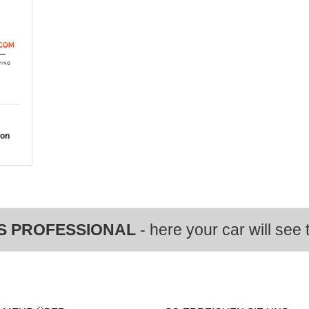
von
S PROFESSIONAL
- here your car will see t