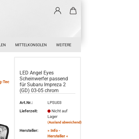
LEN
MITTELKONSOLEN
WEITERE
LED Angel Eyes
Scheinwerfer passend
g-Tec
für Subaru Impreza 2
(GD) 03-05 chrom
Art.Nr.:
LPSU03
Lieferzeit:
Nicht auf
Lager
(Ausland abweichend)
Hersteller:
» Info -
Hersteller «