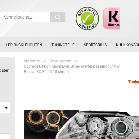
Schnellsuche...
LED RÜCKLEUCHTEN
TUNINGTEILE
SPORTGRILLS
KÜHLKONSO
»
»
Startseite
Scheinwerfer
Upgrade Design Angel Eyes Scheinwerfer passend für VW
Daten
Passat 3C B6 05-10 chrom
Tunin