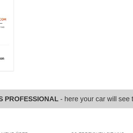
von
S PROFESSIONAL
- here your car will see t