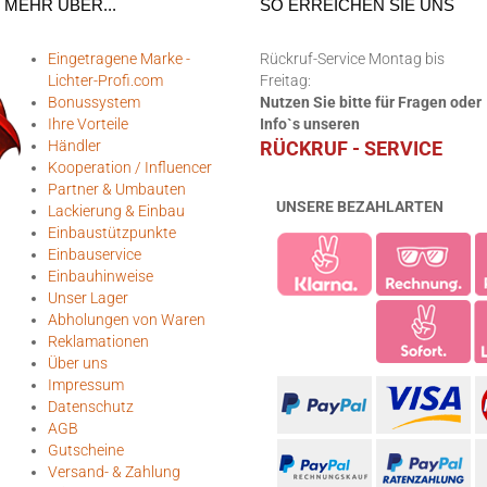
MEHR ÜBER...
SO ERREICHEN SIE UNS
Eingetragene Marke -
Rückruf-Service Montag bis
Lichter-Profi.com
Freitag:
Bonussystem
Nutzen Sie bitte für Fragen oder
Ihre Vorteile
Info`s unseren
Händler
RÜCKRUF - SERVICE
Kooperation / Influencer
Partner & Umbauten
UNSERE BEZAHLARTEN
Lackierung & Einbau
Einbaustützpunkte
Einbauservice
Einbauhinweise
Unser Lager
Abholungen von Waren
Reklamationen
Über uns
Impressum
Datenschutz
AGB
Gutscheine
Versand- & Zahlung