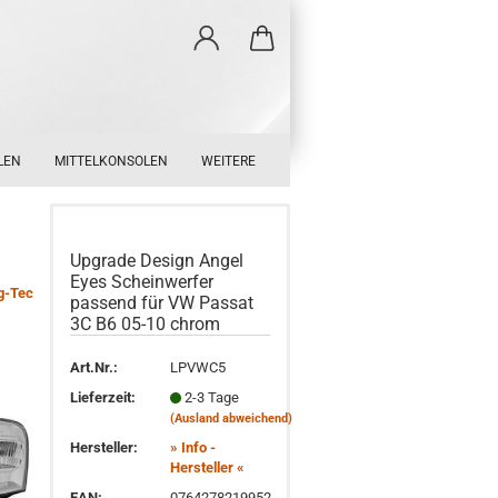
LEN
MITTELKONSOLEN
WEITERE
Upgrade Design Angel
Eyes Scheinwerfer
g-Tec
passend für VW Passat
3C B6 05-10 chrom
Art.Nr.:
LPVWC5
Lieferzeit:
2-3 Tage
(Ausland abweichend)
Hersteller:
» Info -
Hersteller «
EAN:
0764278219952