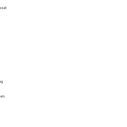
ssat
ng
sen.