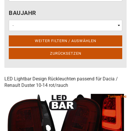
BAUJAHR
BAUJAHR
WEITER FILTERN / AUSWÄHLEN
ZURÜCKSETZEN
LED Lightbar Design Rückleuchten passend für Dacia /
Renault Duster 10-14 rot/rauch
Tuning-Tec