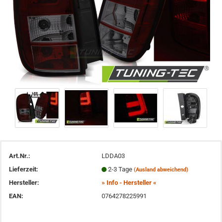
Art.Nr.:
LDDA03
Lieferzeit:
2-3 Tage
(Ausland abweichend)
Hersteller:
» Info - Hersteller «
EAN:
0764278225991