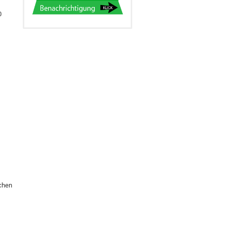
0
schen