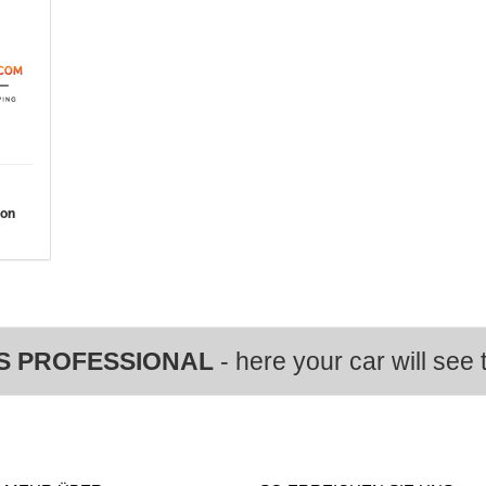
von
S PROFESSIONAL
- here your car will see t