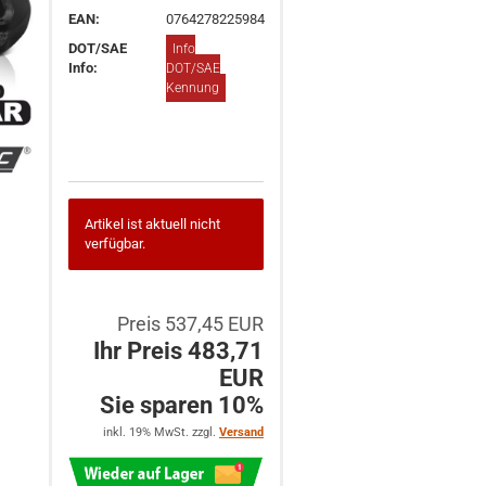
EAN:
0764278225984
DOT/SAE
Info
Info:
DOT/SAE
Kennung
Artikel ist aktuell nicht
verfügbar.
Preis 537,45 EUR
Ihr Preis 483,71
EUR
Sie sparen 10%
inkl. 19% MwSt. zzgl.
Versand