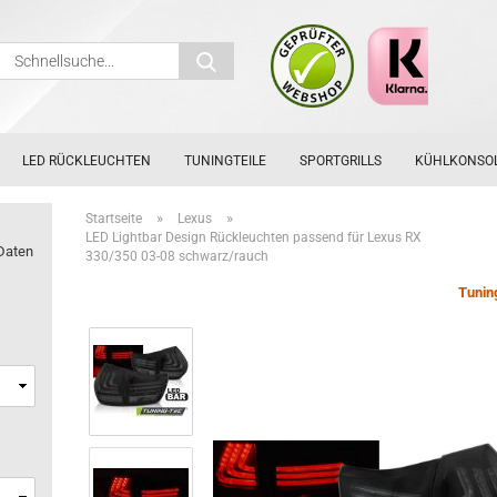
Schnellsuche...
LED RÜCKLEUCHTEN
TUNINGTEILE
SPORTGRILLS
KÜHLKONSO
»
»
Startseite
Lexus
LED Lightbar Design Rückleuchten passend für Lexus RX
Daten
330/350 03-08 schwarz/rauch
Tunin