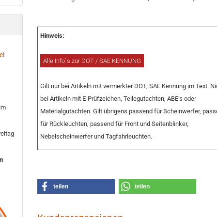
Hinweis:
ei
Alle Info`s zur DOT / SAE KENNUNG
Gilt nur bei Artikeln mit vermerkter DOT, SAE Kennung im Text. Ni
bei Artikeln mit E-Prüfzeichen, Teilegutachten, ABE‘s oder
 im
Materialgutachten. Gilt übrigens passend für Scheinwerfer, pas
für Rückleuchten, passend für Front und Seitenblinker,
eitag
Nebelscheinwerfer und Tagfahrleuchten.
en
teilen
teilen