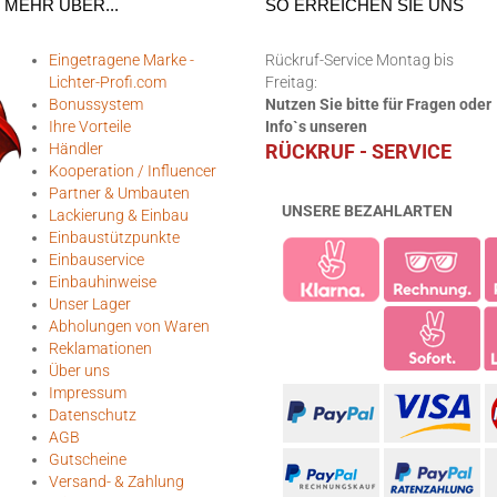
MEHR ÜBER...
SO ERREICHEN SIE UNS
Eingetragene Marke -
Rückruf-Service Montag bis
Lichter-Profi.com
Freitag:
Bonussystem
Nutzen Sie bitte für Fragen oder
Ihre Vorteile
Info`s unseren
Händler
RÜCKRUF - SERVICE
Kooperation / Influencer
Partner & Umbauten
UNSERE BEZAHLARTEN
Lackierung & Einbau
Einbaustützpunkte
Einbauservice
Einbauhinweise
Unser Lager
Abholungen von Waren
Reklamationen
Über uns
Impressum
Datenschutz
AGB
Gutscheine
Versand- & Zahlung