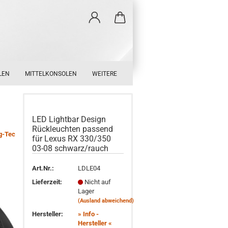
LEN
MITTELKONSOLEN
WEITERE
LED Lightbar Design
Rückleuchten passend
g-Tec
für Lexus RX 330/350
03-08 schwarz/rauch
Art.Nr.:
LDLE04
Lieferzeit:
Nicht auf
Lager
(Ausland abweichend)
Hersteller:
» Info -
Hersteller «