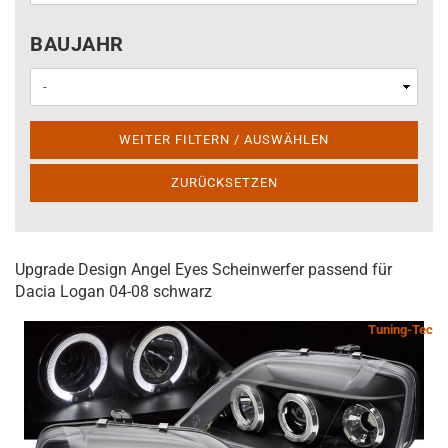
BAUJAHR
BAUJAHR
WEITER FILTERN / AUSWÄHLEN
ZURÜCKSETZEN
Upgrade Design Angel Eyes Scheinwerfer passend für
Dacia Logan 04-08 schwarz
Tuning-Tec