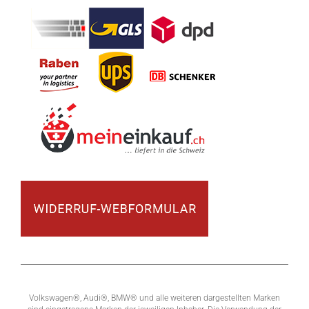
Volkswagen®, Audi®, BMW® und alle weiteren dargestellten Marken