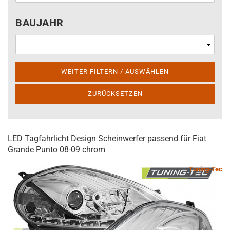
BAUJAHR
BAUJAHR
WEITER FILTERN / AUSWÄHLEN
ZURÜCKSETZEN
LED Tagfahrlicht Design Scheinwerfer passend für Fiat
Grande Punto 08-09 chrom
Tuning-Tec