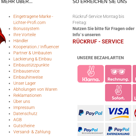
MEHR ÜBER...
SO ERREICHEN SIE UNS
Eingetragene Marke -
Rückruf-Service Montag bis
Lichter-Profi.com
Freitag:
Bonussystem
Nutzen Sie bitte für Fragen oder
Ihre Vorteile
Info`s unseren
Händler
RÜCKRUF - SERVICE
Kooperation / Influencer
Partner & Umbauten
UNSERE BEZAHLARTEN
Lackierung & Einbau
Einbaustützpunkte
Einbauservice
Einbauhinweise
Unser Lager
Abholungen von Waren
Reklamationen
Über uns
Impressum
Datenschutz
AGB
Gutscheine
Versand- & Zahlung