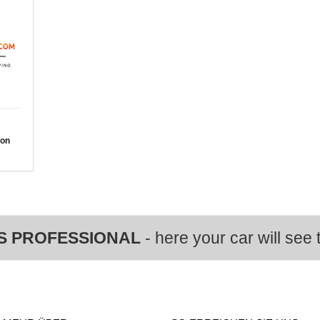
von
S PROFESSIONAL
- here your car will see t