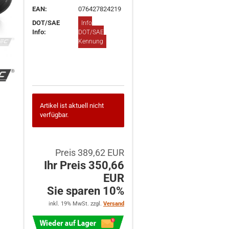
EAN:
076427824219
DOT/SAE
Info
Info:
DOT/SAE
Kennung
Artikel ist aktuell nicht
verfügbar.
Preis 389,62 EUR
Ihr Preis 350,66
EUR
Sie sparen 10%
inkl. 19% MwSt. zzgl.
Versand