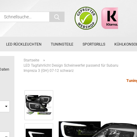
Schnellsuche...
LED RÜCKLEUCHTEN
TUNINGTEILE
SPORTGRILLS
KÜHLKONSO
»
Startseite
LED Tagfahrlicht Design Scheinwerfer passend für Subaru
Daten
Impreza 3 (GH) 07-12 schwarz
Tunin