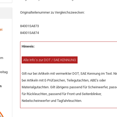
Originalteilenummer zu Vergleichszwecken:
84001SA873
ei
84001SA874
Hinweis:
 im
Alle Info`s zur DOT / SAE KENNUNG
eitag
Gilt nur bei Artikeln mit vermerkter DOT, SAE Kennung im Text. Ni
bei Artikeln mit E-Prüfzeichen, Teilegutachten, ABE‘s oder
en
Materialgutachten. Gilt übrigens passend für Scheinwerfer, pas
für Rückleuchten, passend für Front und Seitenblinker,
Nebelscheinwerfer und Tagfahrleuchten.