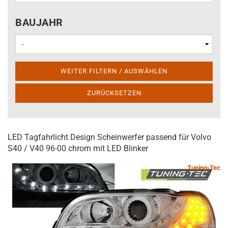
BAUJAHR
BAUJAHR
WEITER FILTERN / AUSWÄHLEN
ZURÜCKSETZEN
LED Tagfahrlicht Design Scheinwerfer passend für Volvo
S40 / V40 96-00 chrom mit LED Blinker
Tuning-Tec