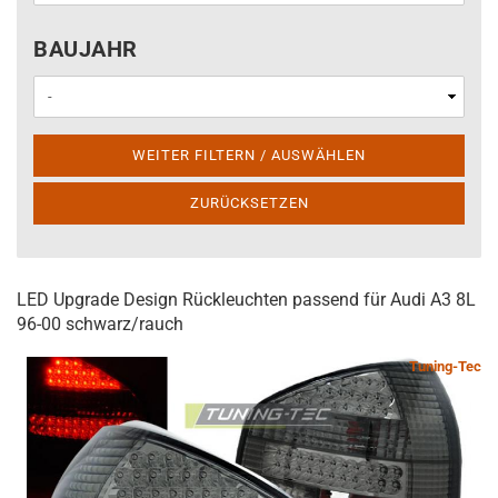
BAUJAHR
BAUJAHR
WEITER FILTERN / AUSWÄHLEN
ZURÜCKSETZEN
LED Upgrade Design Rückleuchten passend für Audi A3 8L
96-00 schwarz/rauch
Tuning-Tec