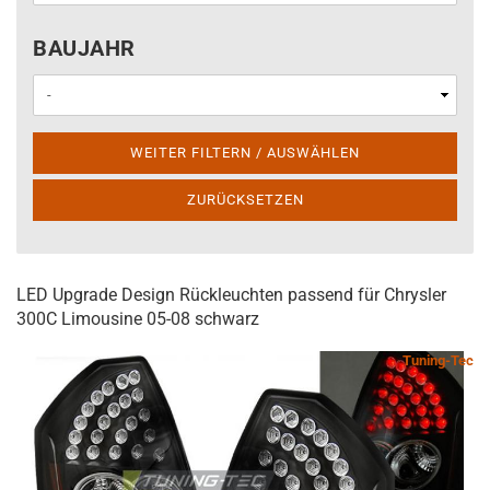
BAUJAHR
BAUJAHR
WEITER FILTERN / AUSWÄHLEN
ZURÜCKSETZEN
LED Upgrade Design Rückleuchten passend für Chrysler
300C Limousine 05-08 schwarz
Tuning-Tec