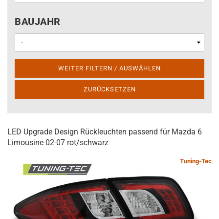
BAUJAHR
BAUJAHR
WEITER FILTERN / AUSWÄHLEN
ZURÜCKSETZEN
LED Upgrade Design Rückleuchten passend für Mazda 6
Limousine 02-07 rot/schwarz
Tuning-Tec