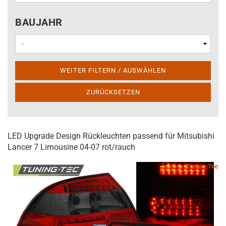
BAUJAHR
BAUJAHR
WEITER FILTERN / AUSWÄHLEN
ZURÜCKSETZEN
LED Upgrade Design Rückleuchten passend für Mitsubishi
Lancer 7 Limousine 04-07 rot/rauch
Tuning-Tec