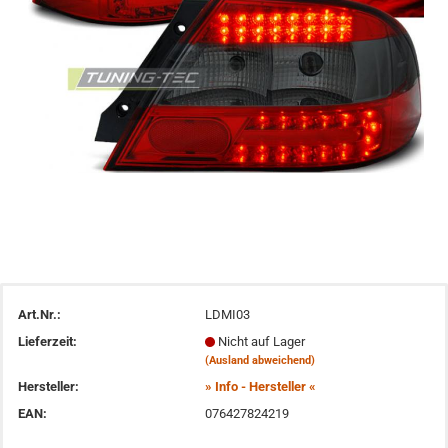
Art.Nr.:
LDMI03
Lieferzeit:
Nicht auf Lager
(Ausland abweichend)
Hersteller:
» Info - Hersteller «
EAN:
076427824219