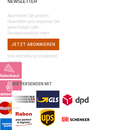
NEWSLETTER
Abonnieren Sie unseren
Newsletter und verpassen Sie
keine Rabatt- oder
Sonderpreisaktion mehr.
Eine Abmeldung ist jederzeit
möglich.
WIR VERSENDEN MIT