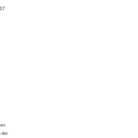
207
en.
h der