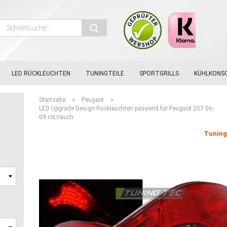
Schnellsuche...
LED RÜCKLEUCHTEN
TUNINGTEILE
SPORTGRILLS
KÜHLKONS
»
»
Startseite
Peugeot
LED Upgrade Design Rückleuchten passend für Peugeot 207 06-
09 rot/rauch
,
Tunin