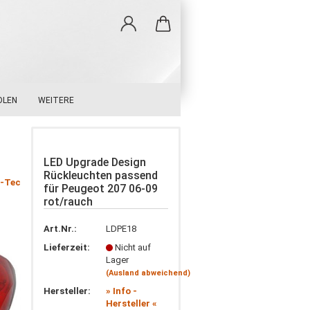
OLEN
WEITERE
LED Upgrade Design
Rückleuchten passend
g-Tec
für Peugeot 207 06-09
rot/rauch
Art.Nr.:
LDPE18
Lieferzeit:
Nicht auf
Lager
(Ausland abweichend)
Hersteller:
» Info -
Hersteller «