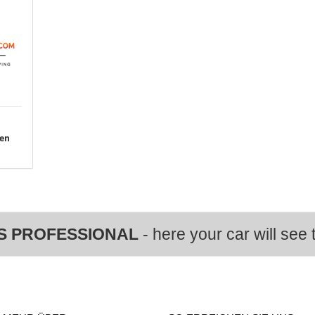
en
S PROFESSIONAL
- here your car will see t