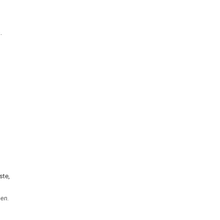
.
ste,
en.