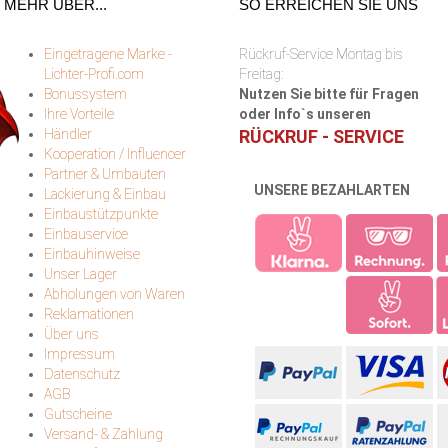
MEHR ÜBER...
SO ERREICHEN SIE UNS
Eingetragene Marke -
Rückruf-Service Montag bis
Lichter-Profi.com
Freitag:
Bonussystem
Nutzen Sie bitte für Fragen
Ihre Vorteile
oder Info`s unseren
Händler
RÜCKRUF - SERVICE
Kooperation / Influencer
Partner & Umbauten
UNSERE BEZAHLARTEN
Lackierung & Einbau
Einbaustützpunkte
Einbauservice
Einbauhinweise
Unser Lager
Abholungen von Waren
Reklamationen
Über uns
Impressum
Datenschutz
AGB
Gutscheine
Versand- & Zahlung