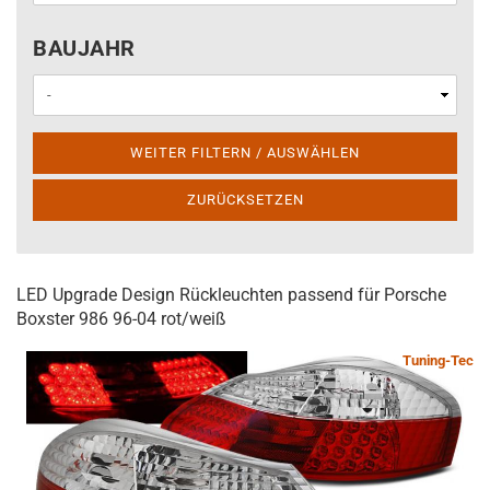
BAUJAHR
BAUJAHR
WEITER FILTERN / AUSWÄHLEN
ZURÜCKSETZEN
LED Upgrade Design Rückleuchten passend für Porsche
Boxster 986 96-04 rot/weiß
Tuning-Tec