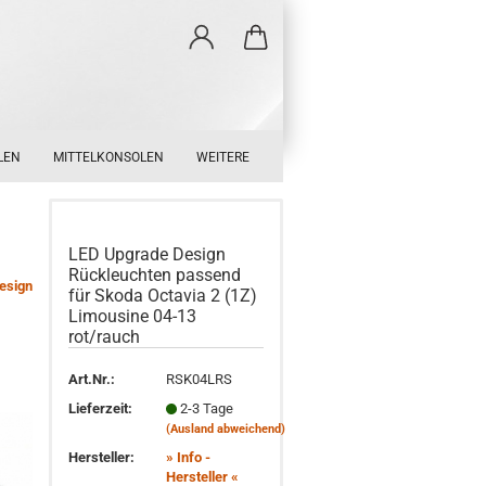
LEN
MITTELKONSOLEN
WEITERE
LED Upgrade Design
Rückleuchten passend
esign
für Skoda Octavia 2 (1Z)
Limousine 04-13
rot/rauch
Art.Nr.:
RSK04LRS
Lieferzeit:
2-3 Tage
(Ausland abweichend)
Hersteller:
» Info -
Hersteller «