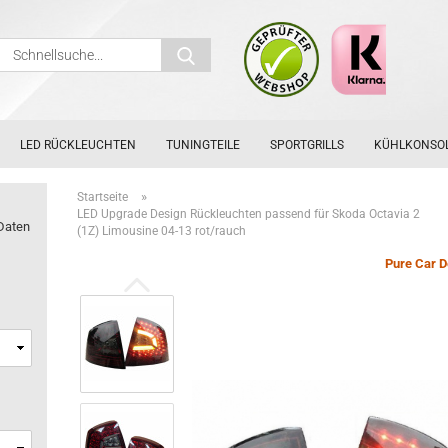
Schnellsuche...
LED RÜCKLEUCHTEN
TUNINGTEILE
SPORTGRILLS
KÜHLKONSO
»
Startseite
LED Upgrade Design Rückleuchten passend für Skoda Octavia 2
Daten
(1Z) Limousine 04-13 rot/rauch
Pure Car D