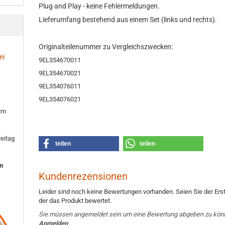
Plug and Play - keine Fehlermeldungen.
Lieferumfang bestehend aus einem Set (links und rechts).
Originalteilenummer zu Vergleichszwecken:
ei
9EL354670011
9EL354670021
9EL354076011
9EL354076021
 im
eitag
teilen
teilen
en
Kundenrezensionen
Leider sind noch keine Bewertungen vorhanden. Seien Sie der Erst
der das Produkt bewertet.
Sie müssen angemeldet sein um eine Bewertung abgeben zu kön
Anmelden