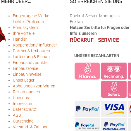
MEHR ÜBER...
SO ERREICHEN SIE UNS
Eingetragene Marke -
Rückruf-Service Montag bis
Lichter-Profi.com
Freitag:
Bonussystem
Nutzen Sie bitte für Fragen oder
Ihre Vorteile
Info`s unseren
Händler
RÜCKRUF - SERVICE
Kooperation / Influencer
Partner & Umbauten
UNSERE BEZAHLARTEN
Lackierung & Einbau
Einbaustützpunkte
Einbauservice
Einbauhinweise
Unser Lager
Abholungen von Waren
Reklamationen
Über uns
Impressum
Datenschutz
AGB
Gutscheine
Versand- & Zahlung