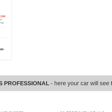
von
S PROFESSIONAL
- here your car will see t