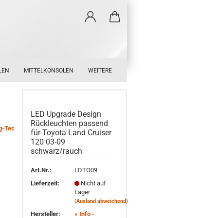
LEN
MITTELKONSOLEN
WEITERE
LED Upgrade Design
Rückleuchten passend
g-Tec
für Toyota Land Cruiser
120 03-09
schwarz/rauch
Art.Nr.:
LDTO09
Lieferzeit:
Nicht auf
Lager
(Ausland abweichend)
Hersteller:
» Info -