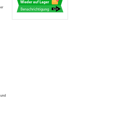
ser
 und