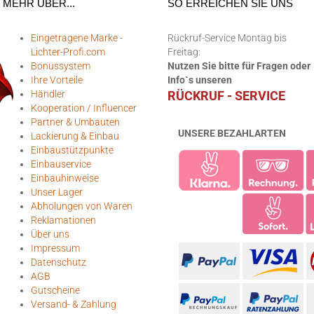
MEHR ÜBER...
SO ERREICHEN SIE UNS
Eingetragene Marke -
Rückruf-Service Montag bis
Lichter-Profi.com
Freitag:
Bonussystem
Nutzen Sie bitte für Fragen oder
Ihre Vorteile
Info`s unseren
Händler
RÜCKRUF - SERVICE
Kooperation / Influencer
Partner & Umbauten
UNSERE BEZAHLARTEN
Lackierung & Einbau
Einbaustützpunkte
Einbauservice
Einbauhinweise
Unser Lager
Abholungen von Waren
Reklamationen
Über uns
Impressum
Datenschutz
AGB
Gutscheine
Versand- & Zahlung