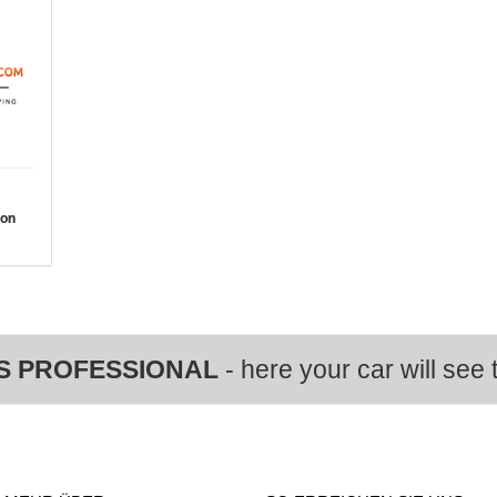
von
S PROFESSIONAL
- here your car will see t