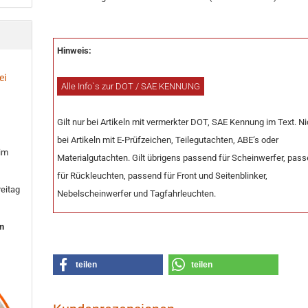
Hinweis:
ei
Alle Info`s zur DOT / SAE KENNUNG
Gilt nur bei Artikeln mit vermerkter DOT, SAE Kennung im Text. Ni
bei Artikeln mit E-Prüfzeichen, Teilegutachten, ABE‘s oder
 im
Materialgutachten. Gilt übrigens passend für Scheinwerfer, pas
für Rückleuchten, passend für Front und Seitenblinker,
eitag
Nebelscheinwerfer und Tagfahrleuchten.
en
teilen
teilen