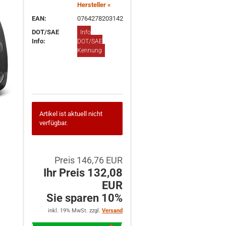
Hersteller «
EAN:
0764278203142
DOT/SAE
Info
Info:
DOT/SAE
Kennung
Artikel ist aktuell nicht
verfügbar.
Preis 146,76 EUR
Ihr Preis 132,08
EUR
Sie sparen 10%
inkl. 19% MwSt. zzgl.
Versand