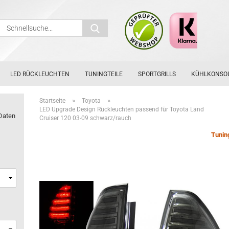
Schnellsuche...
LED RÜCKLEUCHTEN
TUNINGTEILE
SPORTGRILLS
KÜHLKONSO
»
»
Startseite
Toyota
LED Upgrade Design Rückleuchten passend für Toyota Land
Daten
Cruiser 120 03-09 schwarz/rauch
Tunin