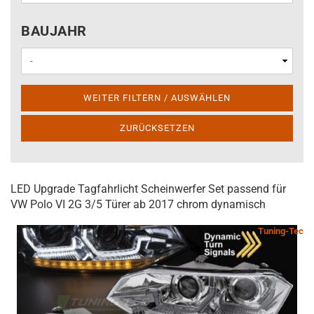
BAUJAHR
BAUJAHR
WEITER FILTERN / AUSWÄHLEN
ZURÜCKSETZEN
LED Upgrade Tagfahrlicht Scheinwerfer Set passend für
VW Polo VI 2G 3/5 Türer ab 2017 chrom dynamisch
Tuning-Tec