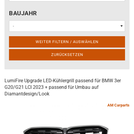
BAUJAHR
BAUJAHR
WEITER FILTERN / AUSWÄHLEN
ZURÜCKSETZEN
LumiFire Upgrade LED-Kühlergrill passend für BMW 3er
G20/G21 LCI 2023 + passend für Umbau auf
Diamantdesign/Look
AM Carparts