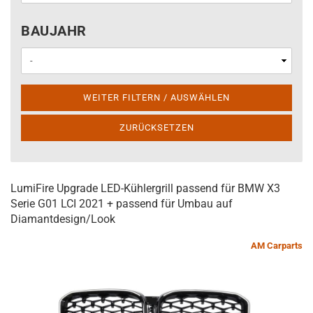
BAUJAHR
BAUJAHR
WEITER FILTERN / AUSWÄHLEN
ZURÜCKSETZEN
LumiFire Upgrade LED-Kühlergrill passend für BMW X3
Serie G01 LCI 2021 + passend für Umbau auf
Diamantdesign/Look
AM Carparts