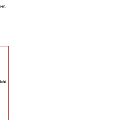
sen.
icht
,