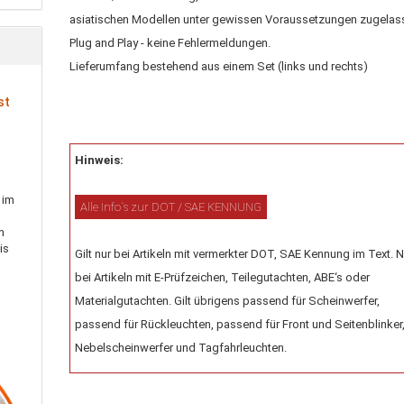
asiatischen Modellen unter gewissen Voraussetzungen zugelas
Plug and Play - keine Fehlermeldungen.
Lieferumfang bestehend aus einem Set (links und rechts)
st
Hinweis:
 im
Alle Info`s zur DOT / SAE KENNUNG
h
is
Gilt nur bei Artikeln mit vermerkter DOT, SAE Kennung im Text. N
bei Artikeln mit E-Prüfzeichen, Teilegutachten, ABE‘s oder
Materialgutachten. Gilt übrigens passend für Scheinwerfer,
passend für Rückleuchten, passend für Front und Seitenblinker
Nebelscheinwerfer und Tagfahrleuchten.