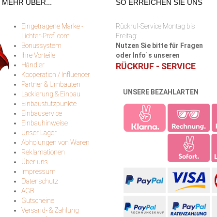
MEHR ÜBER...
SO ERREICHEN SIE UNS
Eingetragene Marke -
Rückruf-Service Montag bis
Lichter-Profi.com
Freitag:
Bonussystem
Nutzen Sie bitte für Fragen
Ihre Vorteile
oder Info`s unseren
Händler
RÜCKRUF - SERVICE
Kooperation / Influencer
Partner & Umbauten
UNSERE BEZAHLARTEN
Lackierung & Einbau
Einbaustützpunkte
Einbauservice
Einbauhinweise
Unser Lager
Abholungen von Waren
Reklamationen
Über uns
Impressum
Datenschutz
AGB
Gutscheine
Versand- & Zahlung