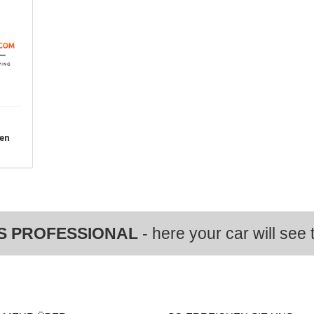
en
S PROFESSIONAL
- here your car will see t