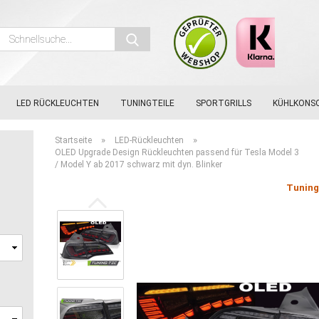
Schnellsuche...
LED RÜCKLEUCHTEN
TUNINGTEILE
SPORTGRILLS
KÜHLKONS
»
»
Startseite
LED-Rückleuchten
OLED Upgrade Design Rückleuchten passend für Tesla Model 3
/ Model Y ab 2017 schwarz mit dyn. Blinker
,
Tunin