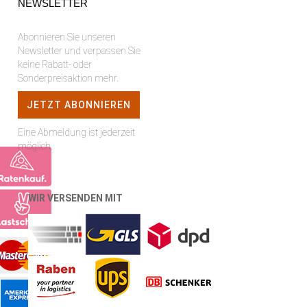
NEWSLETTER
Abonnieren Sie unseren
Newsletter und verpassen Sie
keine Rabatt- oder
Sonderpreisaktion mehr.
Eine Abmeldung ist jederzeit
möglich.
WIR VERSENDEN MIT