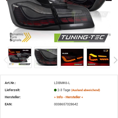
Art.Nr.:
LDBMK6-L
Lieferzeit:
2-3 Tage
(Ausland abweichend)
Hersteller:
» Info - Hersteller «
EAN:
0038657328642