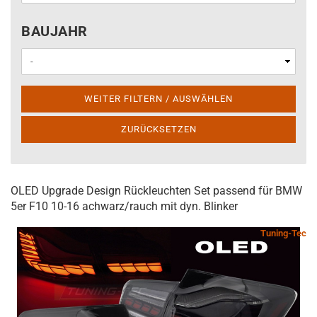
BAUJAHR
BAUJAHR
WEITER FILTERN / AUSWÄHLEN
ZURÜCKSETZEN
OLED Upgrade Design Rückleuchten Set passend für BMW
5er F10 10-16 achwarz/rauch mit dyn. Blinker
Tuning-Tec