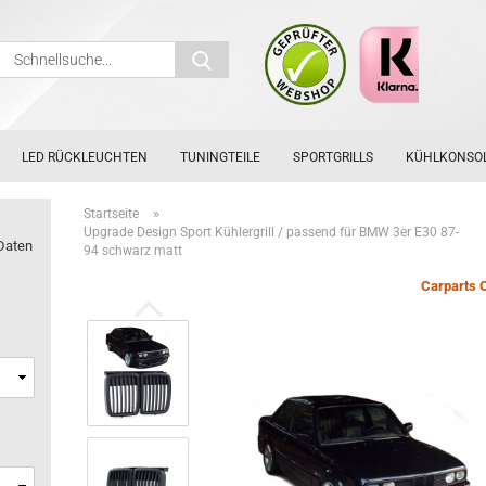
Schnellsuche...
LED RÜCKLEUCHTEN
TUNINGTEILE
SPORTGRILLS
KÜHLKONSO
»
Startseite
Upgrade Design Sport Kühlergrill / passend für BMW 3er E30 87-
Daten
94 schwarz matt
Carparts 