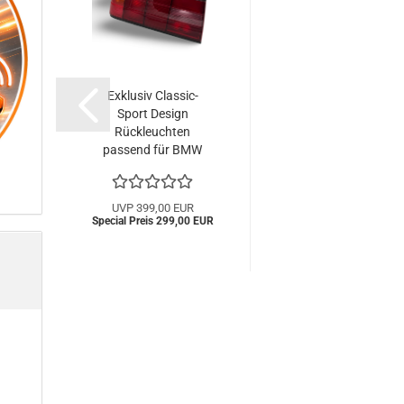
Exklusiv Classic-
Sport Design
Rückleuchten
passend für BMW
3er E30 Facelift
Limo, 2-Türer
(Coupe), Cabrio,...
UVP 399,00 EUR
Special Preis 299,00 EUR