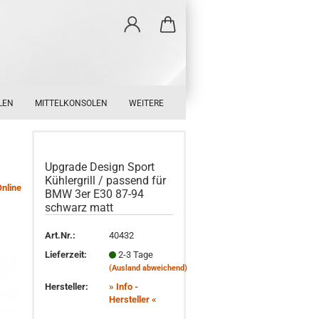
LEN
MITTELKONSOLEN
WEITERE
Upgrade Design Sport
Kühlergrill / passend für
Online
BMW 3er E30 87-94
schwarz matt
Art.Nr.:
40432
Lieferzeit:
2-3 Tage
(Ausland abweichend)
Hersteller:
» Info -
Hersteller «