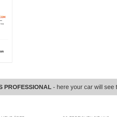
von
S PROFESSIONAL
- here your car will see t