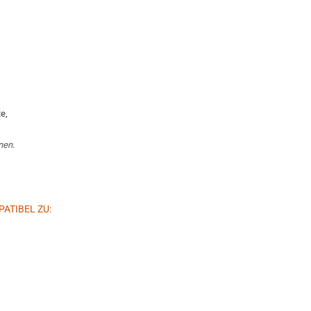
e,
nen.
PATIBEL ZU: