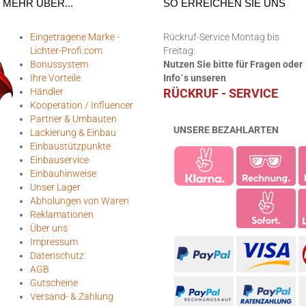
MEHR ÜBER...
SO ERREICHEN SIE UNS
Eingetragene Marke -
Rückruf-Service Montag bis
Lichter-Profi.com
Freitag:
Bonussystem
Nutzen Sie bitte für Fragen oder
Ihre Vorteile
Info`s unseren
Händler
RÜCKRUF - SERVICE
Kooperation / Influencer
Partner & Umbauten
UNSERE BEZAHLARTEN
Lackierung & Einbau
Einbaustützpunkte
Einbauservice
Einbauhinweise
Unser Lager
Abholungen von Waren
Reklamationen
Über uns
Impressum
Datenschutz
AGB
Gutscheine
Versand- & Zahlung