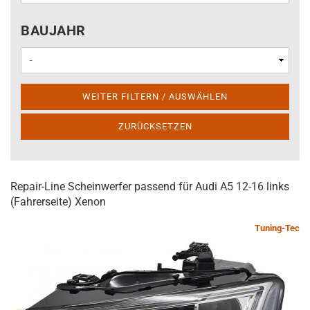
BAUJAHR
BAUJAHR
WEITER FILTERN / AUSWÄHLEN
ZURÜCKSETZEN
Repair-Line Scheinwerfer passend für Audi A5 12-16 links
(Fahrerseite) Xenon
Tuning-Tec