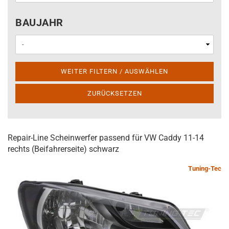
BAUJAHR
BAUJAHR
WEITER FILTERN / AUSWÄHLEN
ZURÜCKSETZEN
Repair-Line Scheinwerfer passend für VW Caddy 11-14
rechts (Beifahrerseite) schwarz
Tuning-Tec