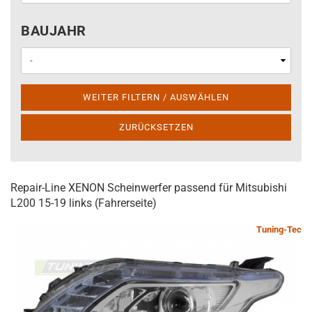
BAUJAHR
BAUJAHR
WEITER FILTERN / AUSWÄHLEN
ZURÜCKSETZEN
Repair-Line XENON Scheinwerfer passend für Mitsubishi
L200 15-19 links (Fahrerseite)
Tuning-Tec