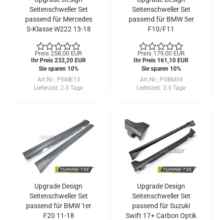
Seitenschweller Set
Seitenschweller Set
passend für Mercedes
passend für BMW 5er
S-Klasse W222 13-18
F10/F11
(Langversion)
Limousine/Touring 10-
16
Preis 258,00 EUR
Preis 179,00 EUR
Ihr Preis 232,20 EUR
Ihr Preis 161,10 EUR
Sie sparen 10%
Sie sparen 10%
Art.Nr.: PGME13
Art.Nr.: PGBM34
Lieferzeit:
2-3 Tage
Lieferzeit:
2-3 Tage
Upgrade Design
Upgrade Design
Seitenschweller Set
Seitenschweller Set
passend für BMW 1er
passend für Suzuki
F20 11-18
Swift 17+ Carbon Optik