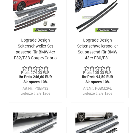
Upgrade Design
Upgrade Design
Seitenschweller Set
Seitenschwellerspoiler
passend für BMW 4er
Set passend für BMW
F32/F33 Coupe/Cabrio
43er F30/F31
13-18
Limousine/Touring 13-
18
Preis 274,00 EUR
Preis 105,00 EUR
Ihr Preis 246,60 EUR
Ihr Preis 94,50 EUR
Sie sparen 10%
Sie sparen 10%
Art.Nr.: PGBM32
Art.Nr.: PGBM29-L
Lieferzeit:
2-3 Tage
Lieferzeit:
2-3 Tage