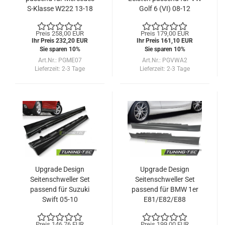
S-Klasse W222 13-18
Golf 6 (VI) 08-12
(Langversion)
Preis 258,00 EUR
Preis 179,00 EUR
Ihr Preis 232,20 EUR
Ihr Preis 161,10 EUR
Sie sparen 10%
Sie sparen 10%
Art.Nr.: PGME07
Art.Nr.: PGVWA2
Lieferzeit:
2-3 Tage
Lieferzeit:
2-3 Tage
Upgrade Design
Upgrade Design
Seitenschweller Set
Seitenschweller Set
passend für Suzuki
passend für BMW 1er
Swift 05-10
E81/E82/E88
Coupe/Cabrio/3-Türer
04-13
Preis 146,76 EUR
Preis 199,00 EUR