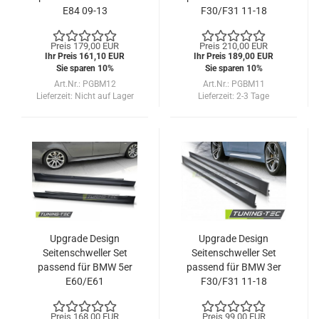
E84 09-13
F30/F31 11-18
Preis 179,00 EUR
Preis 210,00 EUR
Ihr Preis 161,10 EUR
Ihr Preis 189,00 EUR
Sie sparen 10%
Sie sparen 10%
Art.Nr.: PGBM12
Art.Nr.: PGBM11
Lieferzeit:
Nicht auf Lager
Lieferzeit:
2-3 Tage
Upgrade Design
Upgrade Design
Seitenschweller Set
Seitenschweller Set
passend für BMW 5er
passend für BMW 3er
E60/E61
F30/F31 11-18
Limousine/Touring 03-
10
Preis 168,00 EUR
Preis 99,00 EUR