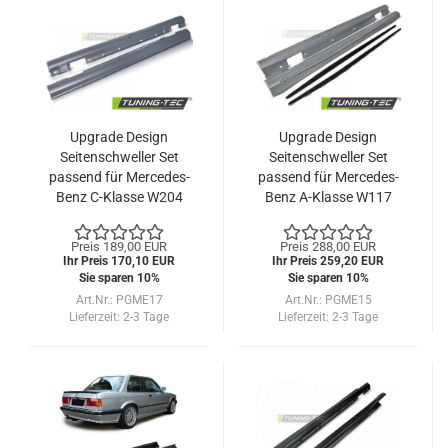
Upgrade Design
Upgrade Design
Seitenschweller Set
Seitenschweller Set
passend für Mercedes-
passend für Mercedes-
Benz C-Klasse W204
Benz A-Klasse W117
Lim./T-Modell 07-14
16-19
Preis 189,00 EUR
Preis 288,00 EUR
Ihr Preis 170,10 EUR
Ihr Preis 259,20 EUR
Sie sparen 10%
Sie sparen 10%
Art.Nr.: PGME17
Art.Nr.: PGME15
Lieferzeit:
2-3 Tage
Lieferzeit:
2-3 Tage