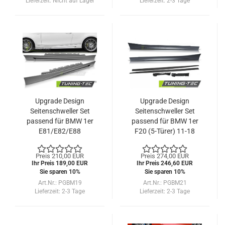
Lieferzeit:
Nicht auf Lager
Lieferzeit:
2-3 Tage
Upgrade Design
Upgrade Design
Seitenschweller Set
Seitenschweller Set
passend für BMW 1er
passend für BMW 1er
E81/E82/E88
F20 (5-Türer) 11-18
Coupe/Cabrio/3-Türer
04-13
Preis 210,00 EUR
Preis 274,00 EUR
Ihr Preis 189,00 EUR
Ihr Preis 246,60 EUR
Sie sparen 10%
Sie sparen 10%
Art.Nr.: PGBM19
Art.Nr.: PGBM21
Lieferzeit:
2-3 Tage
Lieferzeit:
2-3 Tage