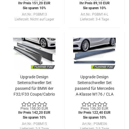
Ihr Preis 151,20 EUR
Ihr Preis 89,10 EUR
Sie sparen 10%
Sie sparen 10%
Art.Nr.: PGBM13
Art.Nr.: PGBM14-L
Lieferzeit:
Nicht auf Lager
Lieferzeit:
3-4 Tage
Upgrade Design
Upgrade Design
Seitenschweller Set
Seitenschweller Set
passend für BMW 4er
passend für Mercedes
F32/F33 Coupe/Cabrio
A-Klasse W176 / CLA
13-18
12-18
Preis 158,00 EUR
Preis 136,00 EUR
Ihr Preis 142,20 EUR
Ihr Preis 122,40 EUR
Sie sparen 10%
Sie sparen 10%
Art.Nr.: PGBM15
Art.Nr.: PGME06
Lieferzeit:
2-3 Tage
Lieferzeit:
2-3 Tage