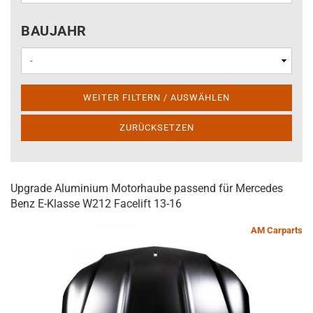
BAUJAHR
BAUJAHR
WEITER FILTERN / AUSWÄHLEN
ZURÜCKSETZEN
Upgrade Aluminium Motorhaube passend für Mercedes
Benz E-Klasse W212 Facelift 13-16
AM Carparts