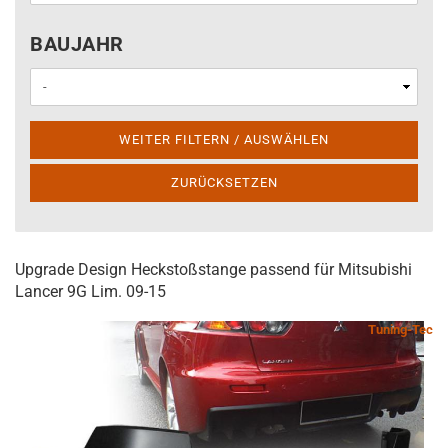
BAUJAHR
BAUJAHR
WEITER FILTERN / AUSWÄHLEN
ZURÜCKSETZEN
Upgrade Design Heckstoßstange passend für Mitsubishi
Lancer 9G Lim. 09-15
Tuning-Tec