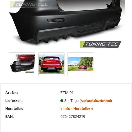
Art.Nr.:
ZTMI01
Lieferzeit:
3-4 Tage
(Ausland abweichend)
Hersteller:
» Info - Hersteller «
EAN:
076427824219