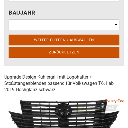
BAUJAHR
BAUJAHR
WEITER FILTERN / AUSWÄHLEN
ZURÜCKSETZEN
Upgrade Design Kühlergrill mit Logohalter +
Stoßstangenblenden passend für Volkswagen T6.1 ab
2019 Hochglanz schwarz
Tuning-Tec