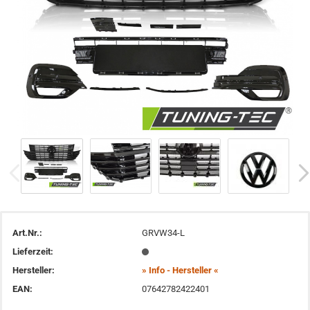
Art.Nr.:
GRVW34-L
Lieferzeit:
Hersteller:
» Info - Hersteller «
EAN:
07642782422401