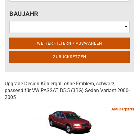
BAUJAHR
BAUJAHR
WEITER FILTERN / AUSWÄHLEN
ZURÜCKSETZEN
Upgrade Design Kühlergrill ohne Emblem, schwarz,
passend für VW PASSAT B5.5 (3BG) Sedan Variant 2000-
2005
AM Carparts