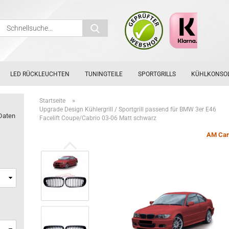
Schnellsuche...
LED RÜCKLEUCHTEN
TUNINGTEILE
SPORTGRILLS
KÜHLKONSO
»
Startseite
Upgrade Design Kühlergrill / Sportgrill passend für BMW 3er E46
Daten
Facelift Coupe/Cabrio 03-06 Matt schwarz
AM Car