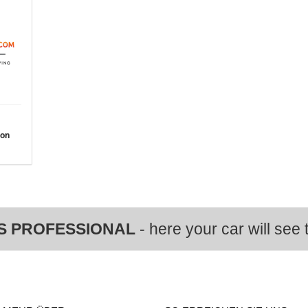
von
S PROFESSIONAL
- here your car will see t