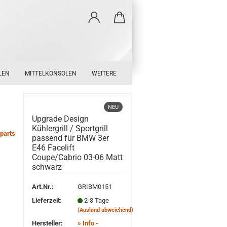
LEN
MITTELKONSOLEN
WEITERE
NEU
Upgrade Design
Kühlergrill / Sportgrill
parts
passend für BMW 3er
E46 Facelift
Coupe/Cabrio 03-06 Matt
schwarz
Art.Nr.:
GRIBM0151
Lieferzeit:
2-3 Tage
(Ausland abweichend)
Hersteller:
» Info -