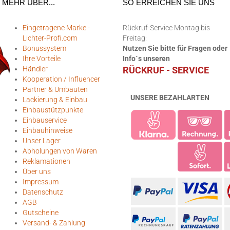
MEHR ÜBER...
SO ERREICHEN SIE UNS
Eingetragene Marke -
Rückruf-Service Montag bis
Lichter-Profi.com
Freitag:
Bonussystem
Nutzen Sie bitte für Fragen oder
Ihre Vorteile
Info`s unseren
Händler
RÜCKRUF - SERVICE
Kooperation / Influencer
Partner & Umbauten
UNSERE BEZAHLARTEN
Lackierung & Einbau
Einbaustützpunkte
Einbauservice
Einbauhinweise
Unser Lager
Abholungen von Waren
Reklamationen
Über uns
Impressum
Datenschutz
AGB
Gutscheine
Versand- & Zahlung