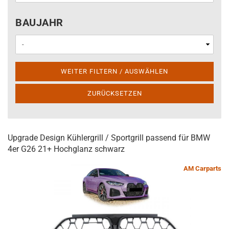
BAUJAHR
BAUJAHR
WEITER FILTERN / AUSWÄHLEN
ZURÜCKSETZEN
Upgrade Design Kühlergrill / Sportgrill passend für BMW
4er G26 21+ Hochglanz schwarz
AM Carparts