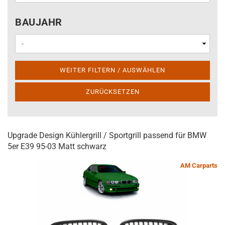
BAUJAHR
BAUJAHR
WEITER FILTERN / AUSWÄHLEN
ZURÜCKSETZEN
Upgrade Design Kühlergrill / Sportgrill passend für BMW
5er E39 95-03 Matt schwarz
AM Carparts