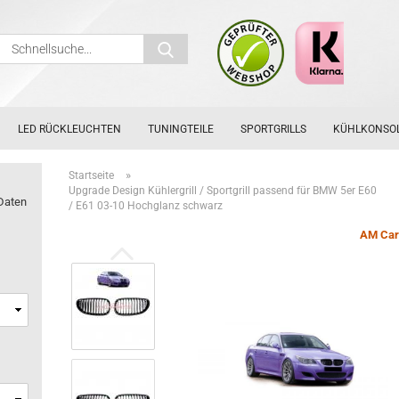
Schnellsuche...
LED RÜCKLEUCHTEN
TUNINGTEILE
SPORTGRILLS
KÜHLKONSO
»
Startseite
Upgrade Design Kühlergrill / Sportgrill passend für BMW 5er E60
Daten
/ E61 03-10 Hochglanz schwarz
AM Car