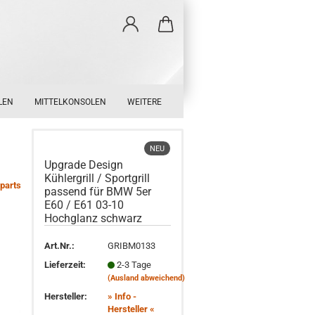
LEN
MITTELKONSOLEN
WEITERE
NEU
Upgrade Design
Kühlergrill / Sportgrill
parts
passend für BMW 5er
E60 / E61 03-10
Hochglanz schwarz
Art.Nr.:
GRIBM0133
Lieferzeit:
2-3 Tage
(Ausland abweichend)
Hersteller:
» Info -
Hersteller «