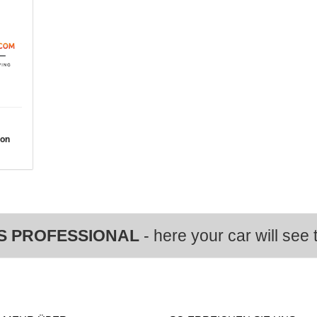
von
S PROFESSIONAL
- here your car will see t