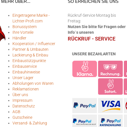
MEHR ÜBER...
SO ERREICHEN SIE UNS
Eingetragene Marke -
Rückruf-Service Montag bis
Lichter-Profi.com
Freitag:
Bonussystem
Nutzen Sie bitte für Fragen oder
Ihre Vorteile
Info`s unseren
Händler
RÜCKRUF - SERVICE
Kooperation / Influencer
Partner & Umbauten
UNSERE BEZAHLARTEN
Lackierung & Einbau
Einbaustützpunkte
Einbauservice
Einbauhinweise
Unser Lager
Abholungen von Waren
Reklamationen
Über uns
Impressum
Datenschutz
AGB
Gutscheine
Versand- & Zahlung