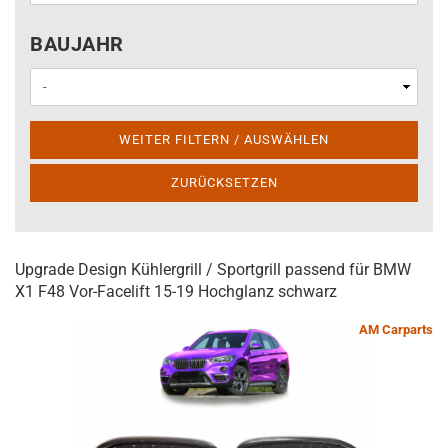
BAUJAHR
BAUJAHR
WEITER FILTERN / AUSWÄHLEN
ZURÜCKSETZEN
Upgrade Design Kühlergrill / Sportgrill passend für BMW
X1 F48 Vor-Facelift 15-19 Hochglanz schwarz
AM Carparts