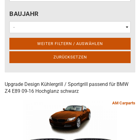
BAUJAHR
BAUJAHR
WEITER FILTERN / AUSWÄHLEN
ZURÜCKSETZEN
Upgrade Design Kühlergrill / Sportgrill passend für BMW
Z4 E89 09-16 Hochglanz schwarz
AM Carparts