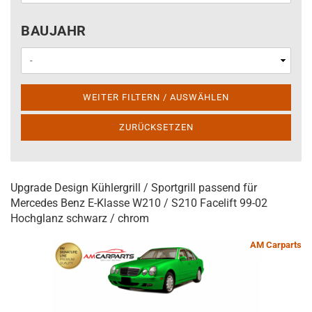
BAUJAHR
BAUJAHR
WEITER FILTERN / AUSWÄHLEN
ZURÜCKSETZEN
Upgrade Design Kühlergrill / Sportgrill passend für
Mercedes Benz E-Klasse W210 / S210 Facelift 99-02
Hochglanz schwarz / chrom
AM Carparts