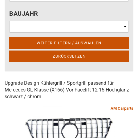
BAUJAHR
BAUJAHR
WEITER FILTERN / AUSWÄHLEN
ZURÜCKSETZEN
Upgrade Design Kühlergrill / Sportgrill passend für
Mercedes GL-Klasse (X166) Vor-Facelift 12-15 Hochglanz
schwarz / chrom
AM Carparts