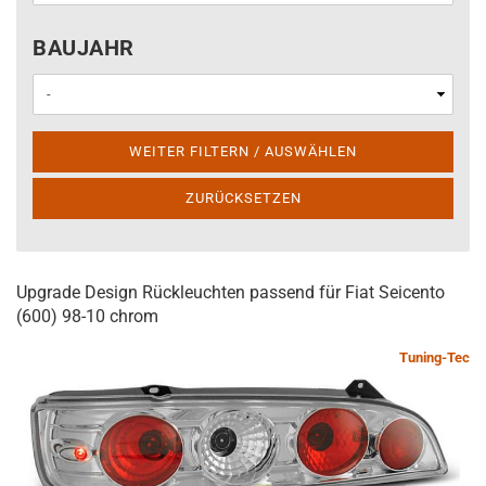
BAUJAHR
BAUJAHR
WEITER FILTERN / AUSWÄHLEN
ZURÜCKSETZEN
Upgrade Design Rückleuchten passend für Fiat Seicento
(600) 98-10 chrom
Tuning-Tec