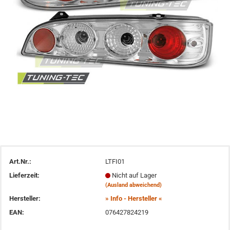
Art.Nr.:
LTFI01
Lieferzeit:
Nicht auf Lager
(Ausland abweichend)
Hersteller:
» Info - Hersteller «
EAN:
076427824219